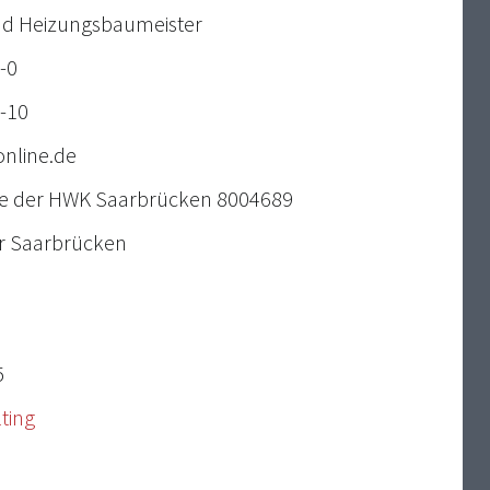
und Heizungsbaumeister
-0
2-10
nline.de
e der HWK Saarbrücken 8004689
er Saarbrücken
5
ting