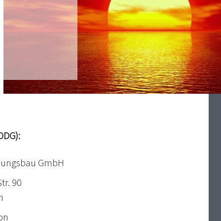
DDG):
zungsbau GmbH
tr. 90
h
on