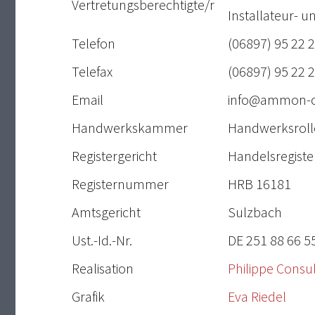
Vertretungsberechtigte/r
Installateur- 
Telefon
(06897) 95 22 2
Telefax
(06897) 95 22 
Email
info@ammon-o
Handwerkskammer
Handwerksroll
Registergericht
Handelsregist
Registernummer
HRB 16181
Amtsgericht
Sulzbach
Ust.-Id.-Nr.
DE 251 88 66 5
Realisation
Philippe Consul
Grafik
Eva Riedel